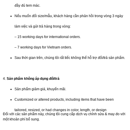
đầy đủ tem mác.
Nếu muốn đổi size/mẫu, khách hàng cần phản hồi trong vòng 3 ngày
làm việc và gửi trả hàng trong vòng:
– 15 working days for international orders.
– 7 working days for Vietnam orders.
Sau thời gian trên, chúng tôi rất tiếc không thể hỗ trợ đổi/trả sản phẩm.
4.
Sản phẩm không áp dụng đổi/trả
Sản phẩm giảm giá, khuyến mãi.
Customized or altered products, including items that have been
tailored, resized, or had changes in color, length, or design
Đối với các sản phẩm này, chúng tôi cung cấp dịch vụ chỉnh sửa & may đo với
một khoản phí bổ sung.