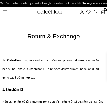
Get 5% off all items when you order through our website with code MY7TA3AV, excludes sal
0
Return & Exchange
Tại
Caleelilou
chúng tôi cam kết mang đến sản phẩm chất lượng cao và đảm
bảo sự hài lòng của khách hàng. Chính sách đổi/trả của chúng tôi áp dụng
trong các trường hợp sau:
1. Sản phẩm lỗi
Nếu sản phẩm có lỗi phát sinh trong quá trình sản xuất (ví dụ: rách vải, xù lông,