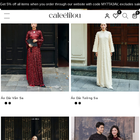
Get 5% off all items when you order through our website with code MY7TA3AV, excludes sal
0
0
Áo Dài Vân Sa
Áo Dài Tường Sa