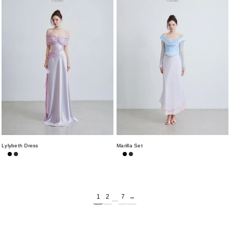
Lylybeth Dress
Marilla Set
1
2
7
→
…