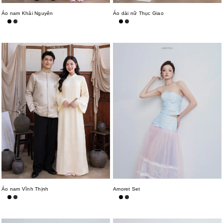
Áo nam Khải Nguyên
Áo dài nữ Thục Giao
Áo nam Vĩnh Thịnh
Amoret Set